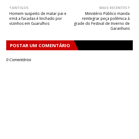
ANTIGOS
MAIS RECENTES
Homem suspeito de matar pai e
Ministério Público manda
irmã a facadas é linchado por
reintegrar peça polêmica à
vizinhos em Guarulhos
grade do Festival de Inverno de
Garanhuns
POSTAR UM COMENTÁRIO
0 Comentários