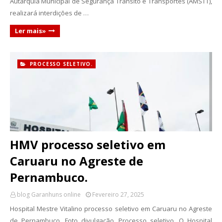
Autarquia Municipal de Segurança Trânsito e Transportes (AMSTT),
realizará interdições de …
Ler mais»
PROCESSO SELETIVO.
HMV processo seletivo em
Caruaru no Agreste de
Pernambuco.
blog Garanhuns online
Fevereiro 27, 2025
Hospital Mestre Vitalino processo seletivo em Caruaru no Agreste
de Pernambuco. Foto divulgação. Processo seletivo. O Hospital