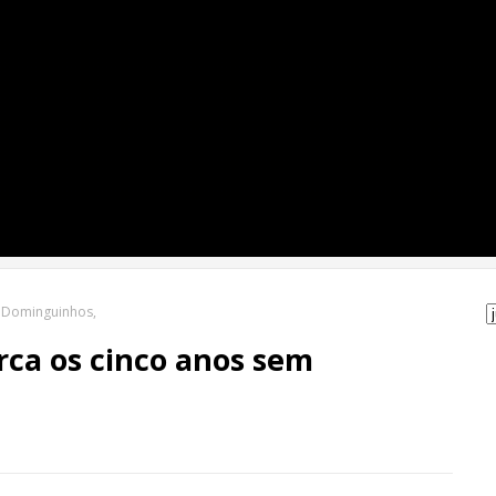
.
m Dominguinhos,
rca os cinco anos sem